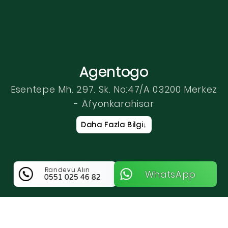
Agentogo
Esentepe Mh. 297. Sk. No:47/A 03200 Merkez
- Afyonkarahisar
Daha Fazla Bilgi
↓
Randevu Alın
WhatsApp
0551 025 46 82