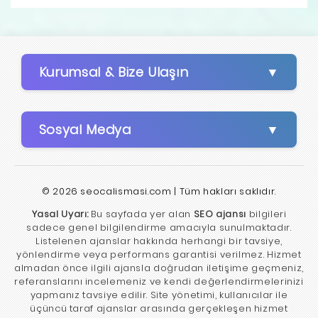
05100 Merkez - Amasya
Ağustos 2026 itibarıyla Amasya'da SEO
açık olup hizmet veren seo ajansı yok.
ajansı fiyatları; web sitesinin mevcut
durumu, hedeflenen anahtar kelimeler,
sektör rekabet düzeyi, teknik SEO
Kurumsal & Bize Ulaşın
çalışmaları, içerik üretimi ve aylık hizmet
kapsamına göre değişiklik göstermektedir.
Güncel piyasa verilerine göre SEO ajansı
Sosyal Medya
hizmet bedelleri genellikle aylık 7.500 ₺ ile
75.000 ₺ arasında değişmektedir. Kurumsal
projeler, e-ticaret siteleri ve rekabeti yüksek
sektörlerde bu rakamlar daha üst seviyelere
© 2026 seocalismasi.com | Tüm hakları saklıdır.
çıkabilmektedir. Genel olarak SEO hizmeti
Yasal Uyarı:
Bu sayfada yer alan
SEO ajansı
bilgileri
fiyatlarını belirleyen temel unsurlar; ajansın
sadece genel bilgilendirme amacıyla sunulmaktadır.
deneyimi, sunulan hizmet kapsamı,
Listelenen ajanslar hakkında herhangi bir tavsiye,
yönlendirme veya performans garantisi verilmez. Hizmet
raporlama sıklığı ve projenin ölçeğidir.
almadan önce ilgili ajansla doğrudan iletişime geçmeniz,
referanslarını incelemeniz ve kendi değerlendirmelerinizi
yapmanız tavsiye edilir. Site yönetimi, kullanıcılar ile
üçüncü taraf ajanslar arasında gerçekleşen hizmet