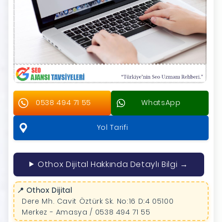
0538 494 71 55
WhatsApp
Yol Tarifi
Othox Dijital Hakkında Detaylı Bilgi →
📍 Othox Dijital
Dere Mh. Cavit Öztürk Sk. No:16 D:4 05100
Merkez - Amasya / 0538 494 71 55