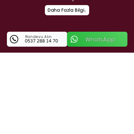
Daha Fazla Bilgi
↓
Randevu Alın
WhatsApp
0537 288 14 70
Cem Dijital Hakkında Bilgi
Çorum Merkez’de Profesyonel SEO ve Dijital
Reklam Hizmetleri
Çorum Merkez bölgesinde hizmet veren
firmamız, işletmelerin
SEO
,
Google Ads
ve
dijital pazarlama
ihtiyaçlarına özel çözümler