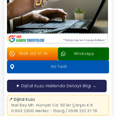
0536 232 37 76
WhatsApp
Yol Tarifi
Dijital Kuzu Hakkında Detaylı Bilgi →
📍 Dijital Kuzu
Nail Bey Mh. Hürriyet Cd. 50'ler Çarşısı K:6
D:603 23100 Merkez - Elazığ / 0536 232 37 76