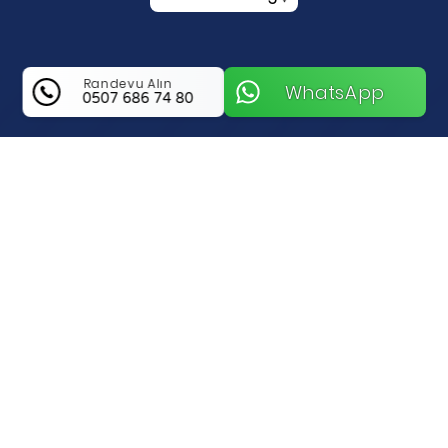
Randevu Alın
WhatsApp
0507 686 74 80
Kars Dijital Web Hakkında Bilgi
Kars Web Tasarım Uzmanı ile Merkezde
Profesyonel Dijital Çözümler
Kars Merkez bölgesinde hizmet veren
Kars
Web Tasarım Uzmanı
, web tasarım ve
yazılım geliştirme
alanlarında sunduğu özel
çözümlerle işletmelerin dijital dünyada güçlü