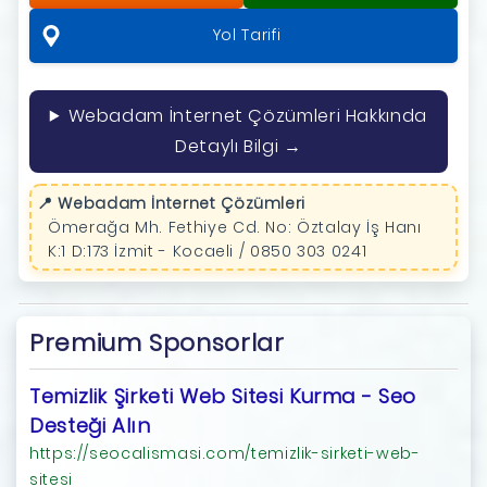
Yol Tarifi
Webadam İnternet Çözümleri Hakkında
Detaylı Bilgi →
📍 Webadam İnternet Çözümleri
Ömerağa Mh. Fethiye Cd. No: Öztalay İş Hanı
K:1 D:173 İzmit - Kocaeli / 0850 303 0241
Premium Sponsorlar
Temizlik Şirketi Web Sitesi Kurma - Seo
Desteği Alın
https://seocalismasi.com/temizlik-sirketi-web-
sitesi