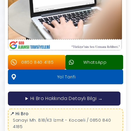
0850 840 4185
WhatsApp
Yol Tarifi
Hi Bro Hakkında Detaylı Bilgi →
📍 Hi Bro
Sanayi Mh. B18/K3 İzmit - Kocaeli / 0850 840
4185