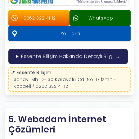
0262 322 41 12
WhatsApp
Yol Tarifi
Essente Bilişim Hakkında Detaylı Bilgi →
📍 Essente Bilişim
Sanayi Mh. D-130 Karayolu Cd. No:117 İzmit -
Kocaeli / 0262 322 41 12
5. Webadam İnternet
Çözümleri