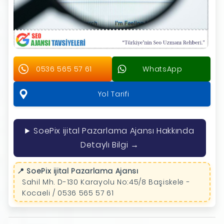
0536 565 57 61
WhatsApp
Yol Tarifi
SoePix ijital Pazarlama Ajansı Hakkında
Detaylı Bilgi →
📍 SoePix ijital Pazarlama Ajansı
Sahil Mh. D-130 Karayolu No:45/8 Başiskele -
Kocaeli / 0536 565 57 61