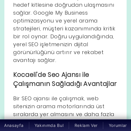
hedef kitlesine doğrudan ulaşmasını
sağlar. Google My Business
optimizasyonu ve yerel arama
stratejileri, müşteri kazanımında kritik
bir rol oynar. Doğru uygulandığında,
yerel SEO işletmenizin dijital
görünürlüğünü artırır ve rekabet
avantajı sağlar.
Kocaeli'de Seo Ajansı ile
Çalışmanın Sağladığı Avantajlar
Bir SEO ajansı ile çalışmak, web
sitenizin arama motorlarında üst
sıralarda yer almasını ve daha fazla
ziyaretçi çekmesini sağlar.
Anasayfa
Yakınımda Bul
Reklam Ver
Yorumlar
Profesyonel destek ile içerik