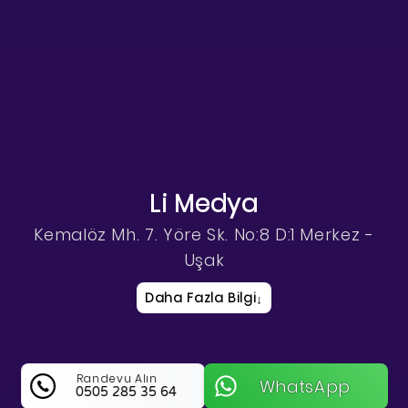
Li Medya
Kemalöz Mh. 7. Yöre Sk. No:8 D:1 Merkez -
Uşak
Daha Fazla Bilgi
↓
Randevu Alın
WhatsApp
0505 285 35 64