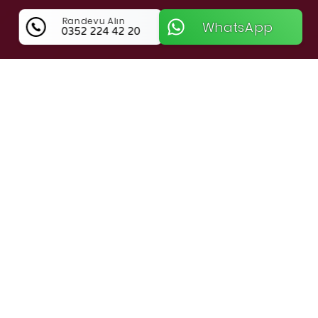
Randevu Alın
WhatsApp
0352 224 42 20
Medyatör İnteraktif Medya Ajansı
Hakkında Bilgi
Medyatör İnteraktif Medya Ajansı ile Kayseri
Melikgazi’de Dijital Dönüşüm
Kayseri Melikgazi bölgesinde faaliyet
gösteren
Medyatör İnteraktif Medya Ajansı
,
işletmelerin dijital dünyadaki varlıklarını
güçlendirmek için kapsamlı çözümler sunar.
Profesyonel
web tasarım
,
E-Ticaret
ve sosyal