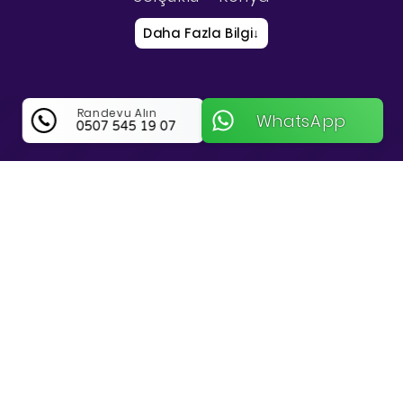
Daha Fazla Bilgi
↓
Randevu Alın
WhatsApp
0507 545 19 07
Monch Digital Hakkında Bilgi
Monch Digital ile Konya Selçuklu’da Yenilikçi
Dijital Pazarlama ve Tasarım Çözümleri
Konya Selçuklu bölgesinde hizmet veren
Monch Digital
, işletmelerin dijital dünyadaki
varlıklarını güçlendirmek için kapsamlı