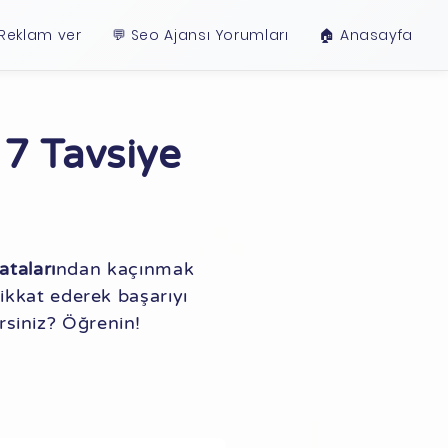
 Reklam ver
💬 Seo Ajansı Yorumları
🏠︎ Anasayfa
7 Tavsiye
taları
ndan kaçınmak
ikkat ederek başarıyı
lersiniz? Öğrenin!