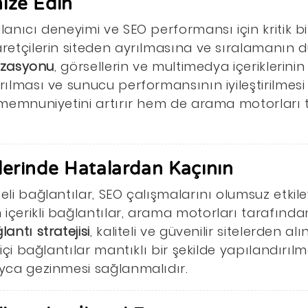
mize Edin
llanıcı deneyimi ve SEO performansı için kritik b
yaretçilerin siteden ayrılmasına ve sıralamanın
mizasyonu
, görsellerin ve multimedya içeriklerinin
rılması ve sunucu performansının iyileştirilmesi il
ı memnuniyetini artırır hem de arama motorları 
ilerinde Hatalardan Kaçının
eli bağlantılar, SEO çalışmalarını olumsuz etkiley
 içerikli bağlantılar, arama motorları tarafınd
antı stratejisi
, kaliteli ve güvenilir sitelerden a
 içi bağlantılar mantıklı bir şekilde yapılandırılm
ayca gezinmesi sağlanmalıdır.