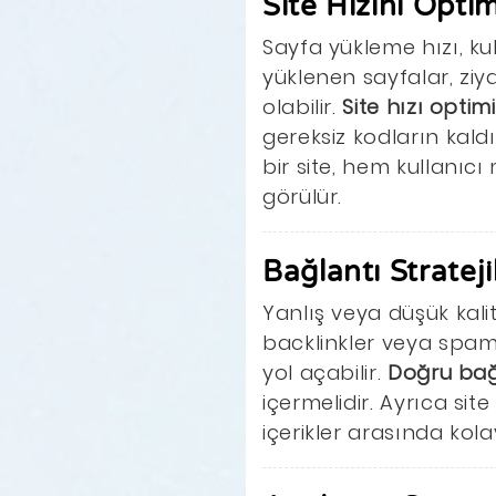
Site Hızını Opti
Sayfa yükleme hızı, ku
yüklenen sayfalar, zi
olabilir.
Site hızı opti
gereksiz kodların kaldı
bir site, hem kullanıc
görülür.
Bağlantı Stratej
Yanlış veya düşük kalit
backlinkler veya spam
yol açabilir.
Doğru bağl
içermelidir. Ayrıca site
içerikler arasında kol