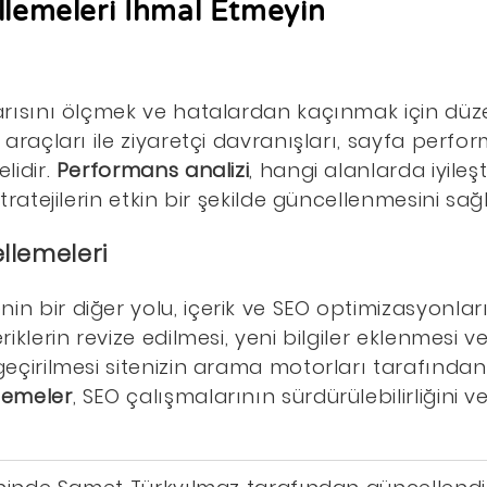
llemeleri İhmal Etmeyin
şarısını ölçmek ve hatalardan kaçınmak için dü
k araçları ile ziyaretçi davranışları, sayfa perf
lidir.
Performans analizi
, hangi alanlarda iyile
stratejilerin etkin bir şekilde güncellenmesini sağl
llemeleri
in bir diğer yolu, içerik ve SEO optimizasyonları
eriklerin revize edilmesi, yeni bilgiler eklenmesi 
 geçirilmesi sitenizin arama motorları tarafından
lemeler
, SEO çalışmalarının sürdürülebilirliğini ve