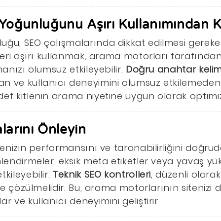
Yoğunluğunu Aşırı Kullanımından K
uğu, SEO çalışmalarında dikkat edilmesi gerek
eleri aşırı kullanmak, arama motorları tarafınd
manızı olumsuz etkileyebilir.
Doğru anahtar kelim
n ve kullanıcı deneyimini olumsuz etkilemeden
ef kitlenin arama niyetine uygun olarak optimize
larını Önleyin
tenizin performansını ve taranabilirliğini doğrud
nlendirmeler, eksik meta etiketler veya yavaş yü
kileyebilir.
Teknik SEO kontrolleri
, düzenli olara
lde çözülmelidir. Bu, arama motorlarının sitenizi 
r ve kullanıcı deneyimini geliştirir.