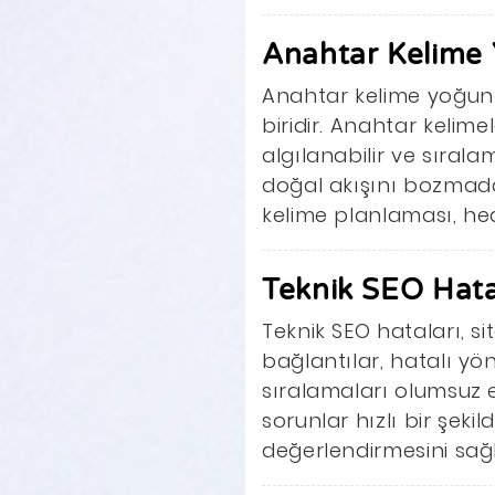
Anahtar Kelime 
Anahtar kelime yoğunl
biridir. Anahtar kelim
algılanabilir ve sırala
doğal akışını bozmada
kelime planlaması, hed
Teknik SEO Hata
Teknik SEO hataları, si
bağlantılar, hatalı yö
sıralamaları olumsuz et
sorunlar hızlı bir şeki
değerlendirmesini sağla