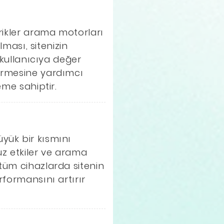
rikler arama motorları
lması, sitenizin
kullanıcıya değer
dirmesine yardımcı
eme sahiptir.
yük bir kısmını
uz etkiler ve arama
 tüm cihazlarda sitenin
rformansını artırır