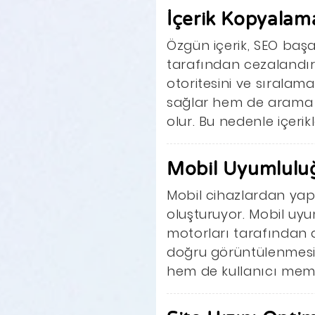
İçerik Kopyalam
Özgün içerik, SEO başa
tarafından cezalandırıl
otoritesini ve sıralama
sağlar hem de arama m
olur. Bu nedenle içeri
Mobil Uyumlulu
Mobil cihazlardan yap
oluşturuyor. Mobil uyu
motorları tarafından 
doğru görüntülenmesini
hem de kullanıcı memnu