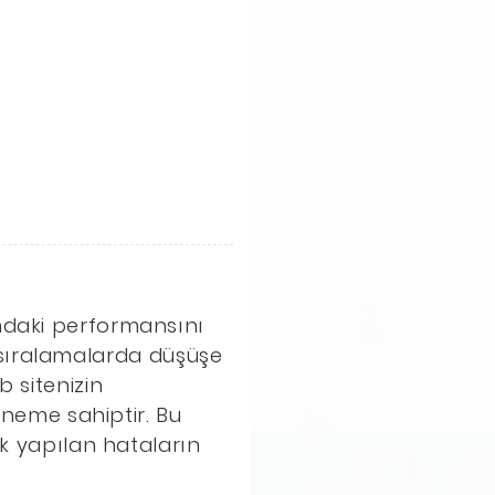
ndaki performansını
r, sıralamalarda düşüşe
b sitenizin
öneme sahiptir. Bu
ık yapılan hataların