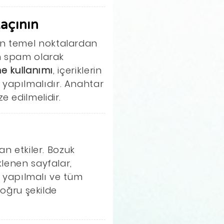
açının
en temel noktalardan
an spam olarak
e kullanımı
, içeriklerin
 yapılmalıdır. Anahtar
 edilmelidir.
an etkiler. Bozuk
klenen sayfalar,
k yapılmalı ve tüm
doğru şekilde