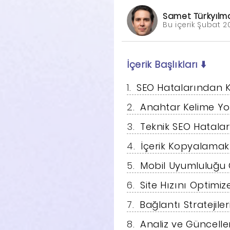
Samet Türkyılm
Bu içerik Şubat 2
İçerik Başlıkları
⬇️
SEO Hatalarından K
Anahtar Kelime Yo
Teknik SEO Hatalar
İçerik Kopyalamak
Mobil Uyumluluğu 
Site Hızını Optimiz
Bağlantı Stratejil
Analiz ve Güncelle