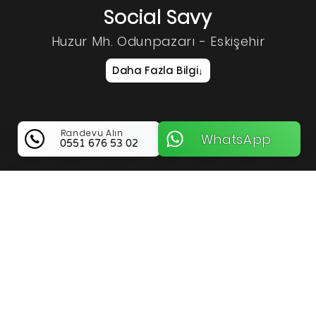
Social Savy
Huzur Mh. Odunpazarı - Eskişehir
Daha Fazla Bilgi
↓
Randevu Alın
WhatsApp
0551 676 53 02
Social Savy Hakkında Bilgi
Social Savy ile Eskişehir Odunpazarı’nda
Profesyonel Dijital Pazarlama ve Sosyal Medya
Çözümleri