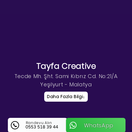
Tayfa Creative
Tecde Mh. Şht. Sami Kıbrız Cd. No:21/A
Yeşilyurt - Malatya
Daha Fazla Bilgi
↓
Randevu Alın
WhatsApp
0553 518 39 44