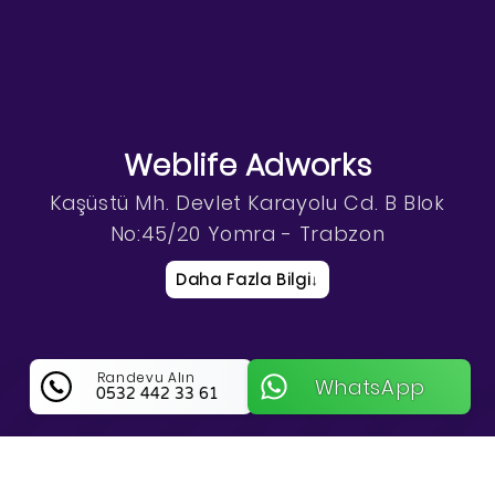
Weblife Adworks
Kaşüstü Mh. Devlet Karayolu Cd. B Blok
No:45/20 Yomra - Trabzon
Daha Fazla Bilgi
↓
Randevu Alın
WhatsApp
0532 442 33 61