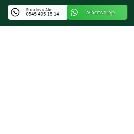
Randevu Alın
WhatsApp
0545 495 15 14
WebOlur Dijital Hakkında Bilgi
Çorum Merkez’de Profesyonel Web Tasarım
ve Dijital Hizmetler
Çorum Merkez bölgesinde hizmet veren
WebOlur, işletmelerin
web tasarım
,
SEO
ve
sosyal medya
ihtiyaçlarına yönelik kapsamlı
çözümler sunmaktadır. Modern tasarım
anlayışı ve teknik uzmanlığıyla markanızı
dijital ortamda en iyi şekilde temsil eder.