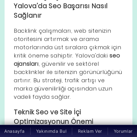
Yalova'da Seo Başarısı Nasıl
Sağlanır
Backlink çalışmaları, web sitenizin
otoritesini artırmak ve arama
motorlarında üst sıralara çıkmak için
kritik öneme sahiptir. Yalova'daki
seo
ajansları
, güvenilir ve sektörel
backlinkler ile sitenizin görünürlüğünü
artırır. Bu strateji, trafik artışı ve
marka güvenilirliği açısından uzun
vadeli fayda sağlar.
Teknik Seo ve Site İçi
Optimizasyonun Önemi
Anasayfa
Yakınımda Bul
Reklam Ver
Yorumlar
Web sitenizin hızı, mobil uyumluluğu,